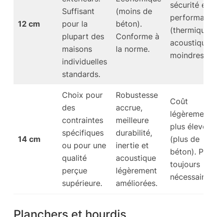
sécurité et
Suffisant
(moins de
performanc
12 cm
pour la
béton).
(thermique,
plupart des
Conforme à
acoustique)
maisons
la norme.
moindres.
individuelles
standards.
Choix pour
Robustesse
Coût
des
accrue,
légèrement
contraintes
meilleure
plus élevé
spécifiques
durabilité,
14 cm
(plus de
ou pour une
inertie et
béton). Pas
qualité
acoustique
toujours
perçue
légèrement
nécessaire.
supérieure.
améliorées.
Planchers et hourdis