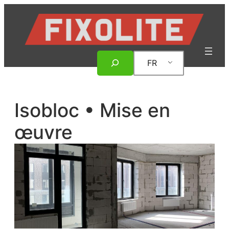
Aller
au
contenu
Rechercher
FR
Isobloc • Mise en
œuvre