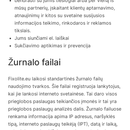
bendrauti su jumis tiesiogiai arba per vieną iš
mūsų partnerių, įskaitant klientų aptarnavimo,
atnaujinimų ir kitos su svetaine susijusios
informacijos teikimo, rinkodaros ir reklamos
tikslais.
Jums siunčiami el. laiškai
Sukčiavimo aptikimas ir prevencija
Žurnalo failai
Fixolite.eu laikosi standartinės žurnalo failų
naudojimo tvarkos. Šie failai registruoja lankytojus,
kai jie lankosi interneto svetainėse. Tai daro visos
prieglobos paslaugas teikiančios įmonės ir tai yra
prieglobos paslaugų analizės dalis. Žurnalo failuose
renkama informacija apima IP adresus, naršyklės
tipą, interneto paslaugų teikėją (IPT), datą ir laiką,