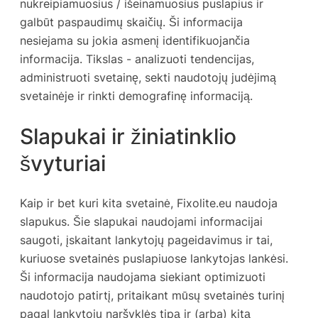
nukreipiamuosius / išeinamuosius puslapius ir
galbūt paspaudimų skaičių. Ši informacija
nesiejama su jokia asmenį identifikuojančia
informacija. Tikslas - analizuoti tendencijas,
administruoti svetainę, sekti naudotojų judėjimą
svetainėje ir rinkti demografinę informaciją.
Slapukai ir žiniatinklio
švyturiai
Kaip ir bet kuri kita svetainė, Fixolite.eu naudoja
slapukus. Šie slapukai naudojami informacijai
saugoti, įskaitant lankytojų pageidavimus ir tai,
kuriuose svetainės puslapiuose lankytojas lankėsi.
Ši informacija naudojama siekiant optimizuoti
naudotojo patirtį, pritaikant mūsų svetainės turinį
pagal lankytojų naršyklės tipą ir (arba) kitą