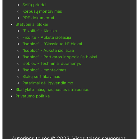
Seifų priedai
Korpusų montavimas
PDF dokumentai
Statybiniai blokai
"Fixolite" - Klasika
Fixolite - Aukšta izoliacija
"Isobloc" - "Classique H" blokai
"Isobloc" - Aukšta izoliacija
"Isobloc" - Pertvaros ir specialūs blokai
Isobloc - Techniniai duomenys
"Isobloc" - montavimas
Blokų sertifikavimas
Patarimai dėl įgyvendinimo
Skaitykite mūsų naujausius straipsnius
Privatumo politika
Autorinės teisės © 2023. Visos teisės saugomos.