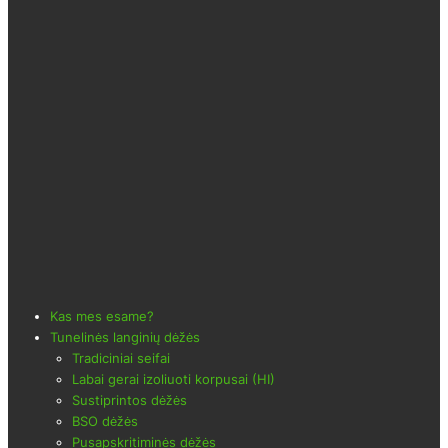
Kas mes esame?
Tunelinės langinių dėžės
Tradiciniai seifai
Labai gerai izoliuoti korpusai (HI)
Sustiprintos dėžės
BSO dėžės
Pusapskritiminės dėžės