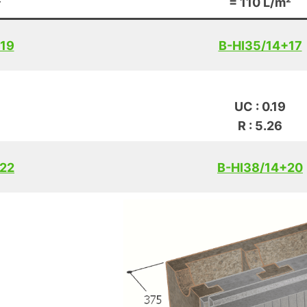
²
= 110 L/m²
+19
B-HI35/14+17
UC : 0.19
R : 5.26
+22
B-HI38/14+20