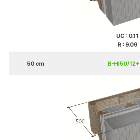
UC : 0.11
R : 9.09
50 cm
B-HI50/12