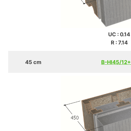
UC : 0.14
R : 7.14
45 cm
B-HI45/12