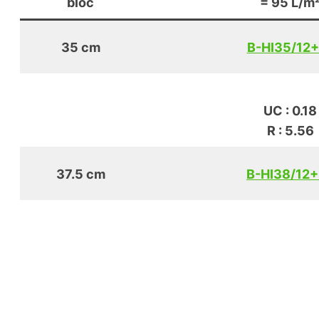
bloc
= 95 L/m
35 cm
B-HI35/12
UC : 0.18
R : 5.56
37.5 cm
B-HI38/12