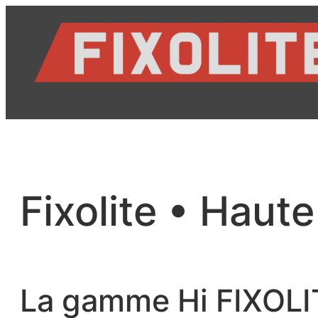
Hidhu
te
lënda
Fixolite • Haute
La gamme Hi FIXOLI