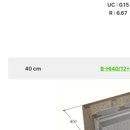
UC : 0.15
R : 6.67
40 cm
B-HI40/12