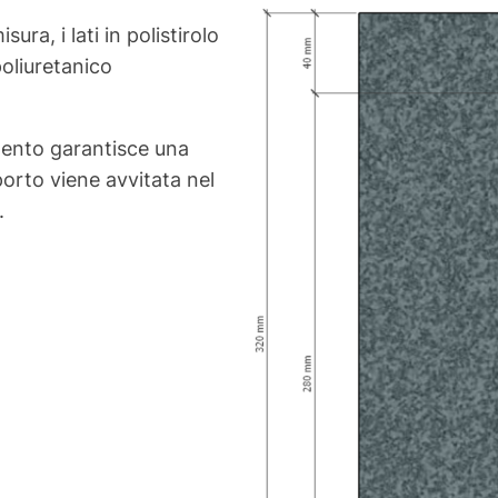
sura, i lati in polistirolo
poliuretanico
imento garantisce una
orto viene avvitata nel
.