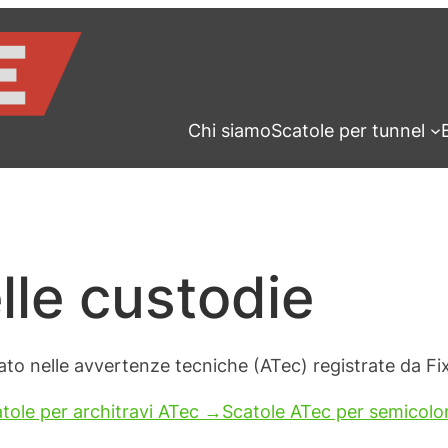
Chi siamo
Scatole per tunnel
lle custodie
ato nelle avvertenze tecniche (ATec) registrate da Fixo
tole per architravi ATec →
Scatole ATec per semicol