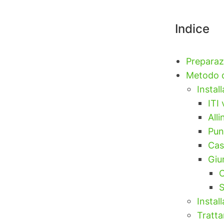
Indice
Preparaz
Metodo d
Install
ITI 
All
Pun
Cas
Giu
C
S
Instal
Tratta