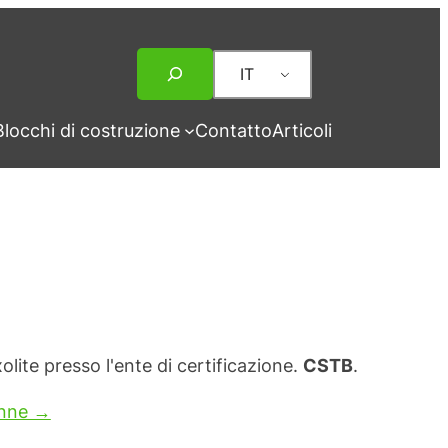
Ricerca
IT
Blocchi di costruzione
Contatto
Articoli
lite presso l'ente di certificazione.
CSTB
.
onne →