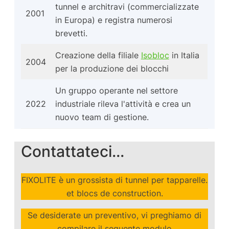
tunnel e architravi (commercializzate
2001
in Europa) e registra numerosi
brevetti.
Creazione della filiale
Isobloc
in Italia
2004
per la produzione dei blocchi
Un gruppo operante nel settore
2022
industriale rileva l'attività e crea un
nuovo team di gestione.
Contattateci...
FIXOLITE è un grossista di tunnel per tapparelle.
et blocs de construction.
Se desiderate un preventivo, vi preghiamo di
compilare il seguente modulo