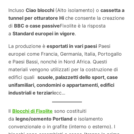
Incluso
Ciao blocchi
(Alto isolamento) o
cassetta a
tunnel per otturatore Hi
che consente la creazione
di
BBC o case passive
Fixolite è la risposta
a
Standard europei in vigore
.
La produzione è
esportati in vari paesi
Paesi
europei come Francia, Germania, Italia, Portogallo
e Paesi Bassi, nonché in Nord Africa. Questi
materiali vengono utilizzati per la costruzione di
edifici quali
scuole, palazzetti dello sport, case
unifamiliari, condomini o appartamenti, edifici
industriali e terziari
ecc...
Il
Blocchi di Fixolite
sono costituiti
da
legno/cemento Portland
e isolamento
convenzionale o in grafite (interno o esterno). I